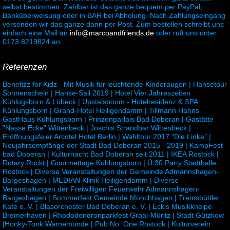
selbst bestimmen. Zahlbar ist das ganze bequem per PayPal,
Banküberweisung oder in BAR bei Abholung. Nach Zahlungseingang
versenden wir das ganze dann per Post. Zum bestellen schreibt uns
einfach eine Mail an
info@marcoandfriends.de
oder ruft uns unter
0173 8219824 an.
Referenzen
Benefizz for Kidz - Mit Musik für leuchtende Kinderaugen | Hansetour
Sonnenschein | Hanse-Sail 2019 | Hotel Vier Jahreszeiten
Kühlugsborn & Lübeck | Upstalsboom - Hotelresidenz & SPA
Kühlungsborn | Grand-Hotel Heiligendamm | Tillmann Hahns
GastHaus Kühlungsborn | Prinzenparlais Bad Doberan | Gastätte
"Nasse Ecke" Wittenbeck | Joschis Strandbar Wittenbeck |
Eröffnungsfeier Arcotel Hotel Berlin | Wahltour 2017 "Die Linke" |
Neujahrsempfänge der Stadt Bad Doberan 2015 - 2019 | KampFest
bad Doberan | Kulturnacht Bad Doberan seit 2011 | IKEA Rostock |
Rotary Rockt | Gourmettage Kühlungsborn | Ü 30 Party Stadthalle
Rostock | Diverse Veranstaltungen der Gemeinde Admannshagen-
Bargeshagen | MEDIAN Klinik Heiligendamm | Diverse
Veranstaltungen der Freiwilligen Feuerwehr Admannshagen-
Bargeshagen | Sommerfest Gemeinde Mönchhagen | Tremsbüttler
Kate e. V. | Blasorchester Bad Doberan e. V. | Eckis Musikkneipe
Bremerhaven | Rhododendronparkfest Graal-Müritz | Stadt Gützkow
|Honky-Tonk Warnemünde | Pub No. One Rostock | Kulturverein