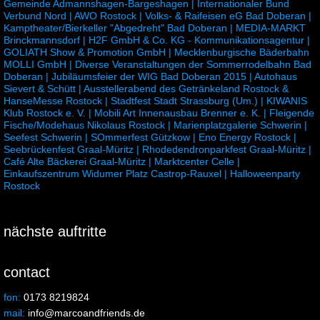
Gemeinde Admannshagen-Bargeshagen | Internationaler Bund
Verbund Nord | AWO Rostock | Volks- & Raifeisen eG Bad Doberan |
Kamptheater/Bierkeller "Abgedreht" Bad Doberan | MEDIA-MARKT
Brinckmannsdorf | H2F GmbH & Co. KG - Kommunikationsagentur |
GOLIATH Show & Promotion GmbH | Mecklenburgische Bäderbahn
MOLLI GmbH | Diverse Veranstaltungen der Sommerrodelbahn Bad
Doberan | Jubiläumsfeier der WIG Bad Doberan 2015 | Autohaus
Sievert & Schütt | Ausstellerabend des Getränkeland Rostock &
HanseMesse Rostock | Stadtfest Stadt Strassburg (Um.) | KIWANIS
Klub Rostock e. V. | Mobili Art Innenausbau Brenner e. K. | Fleigende
Fische/Modehaus Nikolaus Rostock | Marienplatzgalerie Schwerin |
Seefest Schwerin | SOmmerfest Gützkow | Eno Energy Rostock |
Seebrückenfest Graal-Müritz | Rhodedendronparkfest Graal-Müritz |
Café Alte Bäckerei Graal-Müritz | Marktcenter Celle |
Einkaufszentrum Widumer Platz Castrop-Rauxel | Halloweenparty
Rostock
nächste auftritte
contact
fon:
0173 8219824
mail:
info@marcoandfriends.de