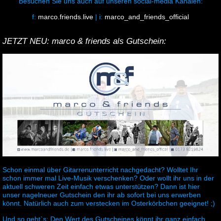
Besuchen Sie uns auch auf unseren social-media Kanälen:
f:
marco.friends.live
| i:
marco_and_friends_official
JETZT NEU: marco & friends als Gutschein:
Schon einmal über Gitarrenunterricht nachgedacht? Wolltet Ihr
schon immer mal Live-Musik verschenken? Oder wollt ihr uns in der
aktuell schweren Zeit einfach etwas unterstützen? Dann ist hier
unser nagelneuer Gutschein den ihr ab sofort bei uns erwerben
könnt. Natürlich auch zum verstecken im Osterkörbchen geeignet! ;)
Und so geht`s: Den Wert des Gutscheines könnt ihr ganz einfach